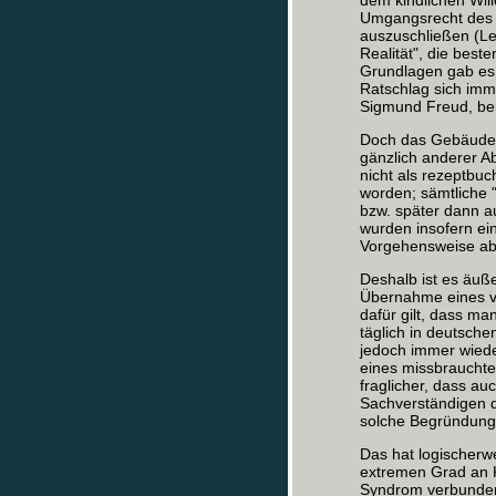
dem kindlichen Wil
Umgangsrecht des a
auszuschließen (Le
Realität", die best
Grundlagen gab es f
Ratschlag sich imm
Sigmund Freud, ber
Doch das Gebäude 
gänzlich anderer Ab
nicht als rezeptbuc
worden; sämtliche 
bzw. später dann au
wurden insofern ein
Vorgehensweise abe
Deshalb ist es äuße
Übernahme eines ve
dafür gilt, dass man
täglich in deutsche
jedoch immer wieder
eines missbrauchte
fraglicher, dass a
Sachverständigen 
solche Begründunge
Das hat logischerw
extremen Grad an 
Syndrom verbunden 