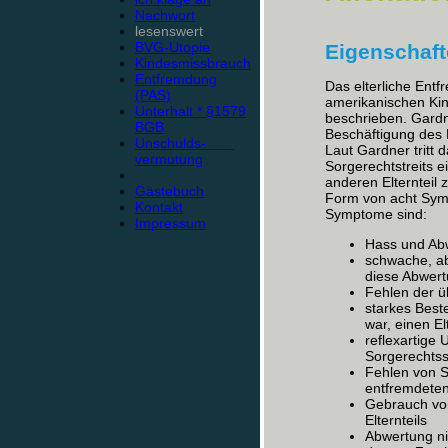
Nachwort
lesenswert
BVG-Utopie
Eigenschaf
Kindesmissbrauch
Entfremdung
Das elterliche En
(PAS)
amerikanischen Kin
Unterhalt * §1579
beschrieben. Gardn
BGB
Beschäftigung des K
Unschulds-
Laut Gardner tritt
vermutung
Sorgerechtstreits e
anderen Elternteil
Gästebuch
Form von acht Symp
Kontakt
Symptome sind:
Impressum
Hass und Abw
schwache, a
diese Abwer
Fehlen der ü
starkes Best
war, einen El
reflexartige
Sorgerechtss
Fehlen von S
entfremdeten 
Gebrauch vo
Elternteils
Abwertung ni