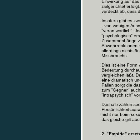
Einwirkung auf das 
zielgerichtet erfolg
verdeckt ab, dass d
Insofern gibt es zw
- von wenigen Ausn
"verantwortlich". J
"psychologisch" ers
Zusammenhänge zw
Abwehrreaktionen 
allerdings nichts ä
Missbrauchs.
Dies ist eine Form 
Bedeutung durchaus
vergleichen läßt. D
eine dramatisch und
Fällen sorgt die d
zum "Gegner" auch 
"intrapsychisch" vo
Deshalb zählen seel
Persönlichkeit ausw
nicht nur beim sex
das gleiche gilt au
2. "Empirie" erset