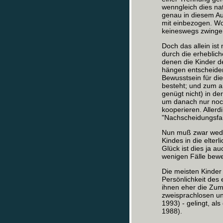
wenngleich dies nat
genau in diesem Aug
mit einbezogen. Wo
keineswegs zwingend
Doch das allein ist
durch die erheblich
denen die Kinder de
hängen entscheiden
Bewusstsein für di
besteht; und zum an
genügt nicht) in d
um danach nur noch
kooperieren. Allerd
"Nachscheidungsfam
Nun muß zwar weder
Kindes in die elte
Glück ist dies ja au
wenigen Fälle bewe
Die meisten Kinder 
Persönlichkeit des 
ihnen eher die Zumu
zweisprachlosen un
1993) - gelingt, al
1988).