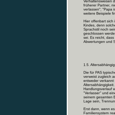
Verhaltensweisen de
früherer Partner, n
verlassen"; "Papa i
weitere Beispiele f
Hier offenbart sich 
Kindes, denn solch
Sprachstil noch se
geschlossen werden
sei. Es reicht, da
Abwertungen und S
1.5. Altersabhängig
Die für PAS typisc
verweist zugleich 
entweder verkannt 
Altersabhängigkeit
Handlungsverlauf w
"Verlasser" und ei
seinem gesamten En
Lage sein, Trennung
Erst dann, wenn es
Familiensystem reag