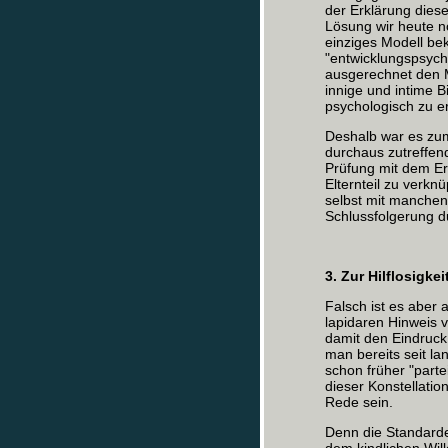
der Erklärung dies
Lösung wir heute no
einziges Modell be
"entwicklungspsych
ausgerechnet den 
innige und intime 
psychologisch zu er
Deshalb war es zumi
durchaus zutreffe
Prüfung mit dem Er
Elternteil zu verkn
selbst mit manche
Schlussfolgerung d
3. Zur Hilflosigkei
Falsch ist es aber
lapidaren Hinweis 
damit den Eindruck
man bereits seit la
schon früher "parte
dieser Konstellatio
Rede sein.
Denn die Standarde