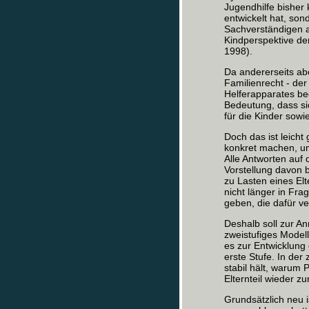
Jugendhilfe bisher
entwickelt hat, sond
Sachverständigen a
Kindperspektive der 
1998).
Da andererseits ab
Familienrecht - der
Helferapparates be
Bedeutung, dass si
für die Kinder sow
Doch das ist leicht
konkret machen, um
Alle Antworten auf 
Vorstellung davon b
zu Lasten eines Elt
nicht länger in Fr
geben, die dafür ve
Deshalb soll zur A
zweistufiges Modell
es zur Entwicklun
erste Stufe. In de
stabil hält, warum 
Elternteil wieder zu
Grundsätzlich neu i