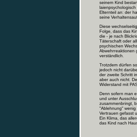
seinem Kind bestand
laienpsychologisch 
Elternteil an: der 
seine Verhaltensauf
Diese wechselseit
Folge, dass das Ki
die - je nach Blick
Täterschaft oder a
psychischen Wechs
Abwehrreaktionen g
verständlich.
Trotzdem dürfen so
jedoch nicht darüb
der zweite Schritt 
aber auch nicht. D
Widerstand mit PAS 
Denn sofern man ei
und unter Ausschlu
zusammenbringt, bl
"Ablehnung" wenig ü
Vertrauen gefasst 
Ein Klima, das all
das Kind nach Haus