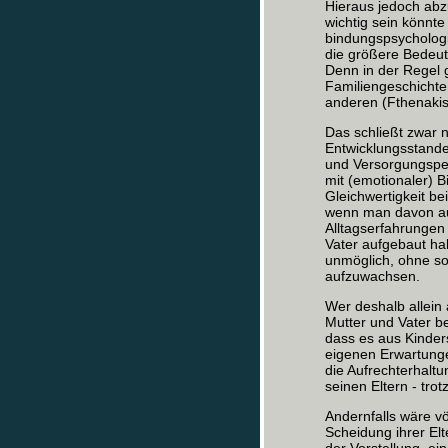
Hieraus jedoch abzul
wichtig sein könnte
bindungspsychologi
die größere Bedeutu
Denn in der Regel 
Familiengeschichte
anderen (Fthenakis
Das schließt zwar n
Entwicklungsstande
und Versorgungsper
mit (emotionaler) B
Gleichwertigkeit bei
wenn man davon aus
Alltagserfahrungen 
Vater aufgebaut hab
unmöglich, ohne so
aufzuwachsen.
Wer deshalb allein 
Mutter und Vater be
dass es aus Kinder
eigenen Erwartungen
die Aufrechterhalt
seinen Eltern - tro
Andernfalls wäre vö
Scheidung ihrer Elt