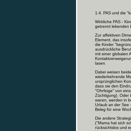
1.4. PAS und die "
Wirkliche PAS - Kin
getrennt lebenden E
Zur affektiven Dim
Element, das insofe
die Kinder "begrün
ausdrückliche Beru
mit einer globalen
Kontaktverweigeru
lasen.
Dabei weisen beide
wiederkehrende Mer
ursprünglichen Kon
dass sie den Eind
"Ohrfeige" von eins
Züchtigung). Oder 
waren, werden in
Urlaub an der See -
Beleg für eine Woc
Die andere Strateg
("Mama hat sich sch
rücksichtslos und 