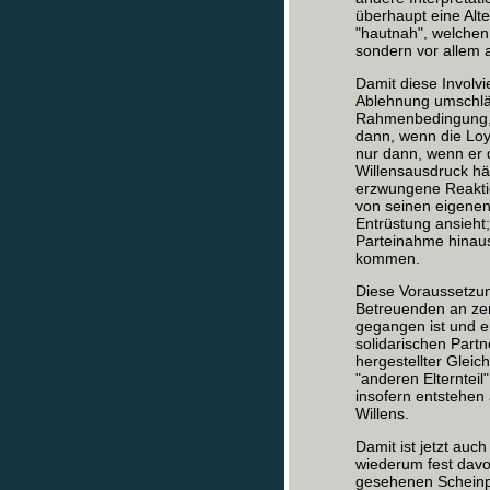
überhaupt eine Alte
"hautnah", welchen
sondern vor allem a
Damit diese Involv
Ablehnung umschlä
Rahmenbedingung, u
dann, wenn die Loy
nur dann, wenn er 
Willensausdruck hä
erzwungene Reaktio
von seinen eigene
Entrüstung ansieht
Parteinahme hinaus
kommen.
Diese Voraussetzu
Betreuenden an zent
gegangen ist und er
solidarischen Partn
hergestellter Gleich
"anderen Elternteil
insofern entstehen 
Willens.
Damit ist jetzt au
wiederum fest davo
gesehenen Scheinpa