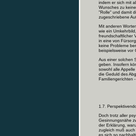
indem er sich mit a
Wunsches zu keinem
"Rolle" und damit d
zugeschriebene Aut
Mit anderen Worten
wie ein Umkehrbild
freundschaftlicher
in eine von Fürsor
keine Probleme ber
beispielsweise vor 
Aus einer solchen 
geben. Insofern kö
sowohl alle Appelle
die Geduld des Abg
Familiengerichten -
1.7. Perspektiven
Doch trotz aller ps
Gesinnungsnähe zwi
der Erklärung, waru
zugleich muß auch 
es sich so nachhal