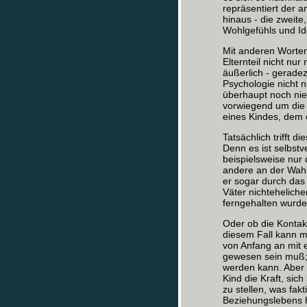
repräsentiert der a
hinaus - die zweite
Wohlgefühls und Ide
Mit anderen Worten:
Elternteil nicht nu
äußerlich - gerade
Psychologie nicht n
überhaupt noch nie 
vorwiegend um die 
eines Kindes, dem ei
Tatsächlich trifft 
Denn es ist selbstv
beispielsweise nur 
andere an der Wahr
er sogar durch das 
Väter nichtehelich
ferngehalten wurde
Oder ob die Kontakt
diesem Fall kann m
von Anfang an mit
gewesen sein muß; 
werden kann. Aber 
Kind die Kraft, sic
zu stellen, was fak
Beziehungslebens h