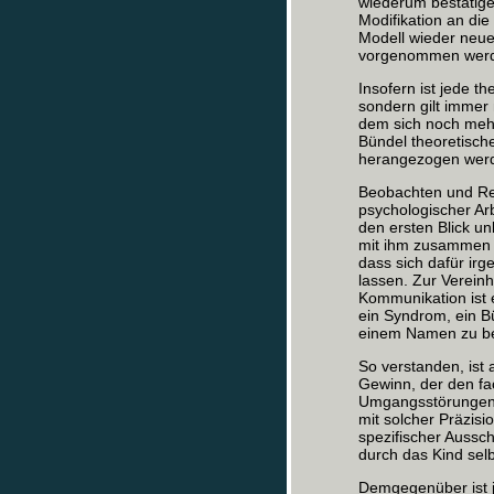
wiederum bestätige
Modifikation an die
Modell wieder neue
vorgenommen werde
Insofern ist jede t
sondern gilt immer 
dem sich noch meh
Bündel theoretisch
herangezogen werd
Beobachten und Regi
psychologischer Arb
den ersten Blick u
mit ihm zusammen l
dass sich dafür ir
lassen. Zur Vereinh
Kommunikation ist 
ein Syndrom, ein B
einem Namen zu b
So verstanden, ist 
Gewinn, der den fac
Umgangsstörungen 
mit solcher Präzisi
spezifischer Aussch
durch das Kind sel
Demgegenüber ist 