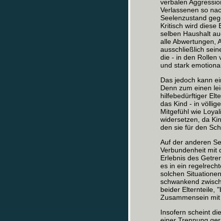
verbalen Aggressi
Verlassenen so nac
Seelenzustand gege
Kritisch wird diese
selben Haushalt au
alle Abwertungen, 
ausschließlich sein
die - in den Rollen
und stark emotional
Das jedoch kann ei
Denn zum einen lei
hilfebedürftiger Elt
das Kind - in völli
Mitgefühl wie Loya
widersetzen, da Ki
den sie für den Sch
Auf der anderen Sei
Verbundenheit mit 
Erlebnis des Getren
es in ein regelrech
solchen Situationen
schwankend zwischen
beider Elternteile, 
Zusammensein mit 
Insofern scheint d
einer Trennung gera