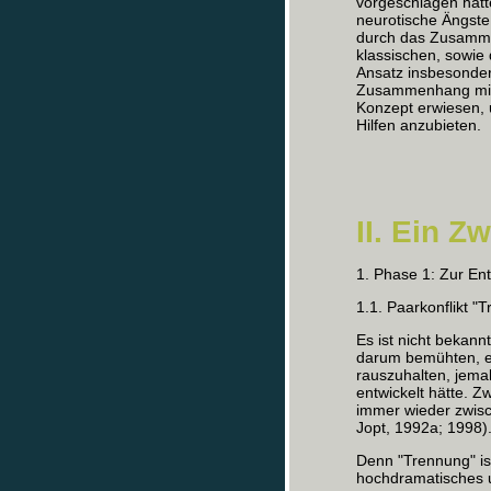
vorgeschlagen hatte
neurotische Ängste
durch das Zusamme
klassischen, sowie 
Ansatz insbesonder
Zusammenhang mit 
Konzept erwiesen, 
Hilfen anzubieten.
II. Ein 
1. Phase 1: Zur E
1.1. Paarkonflikt "
Es ist nicht bekann
darum bemühten, e
rauszuhalten, jema
entwickelt hätte. Zw
immer wieder zwisc
Jopt, 1992a; 1998)
Denn "Trennung" ist
hochdramatisches 