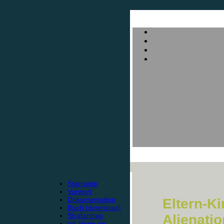
Startseite
Vorwort
Dokumentation
Eltern-K
Buch (download)
Strafantrag
Alienati
ich klage an