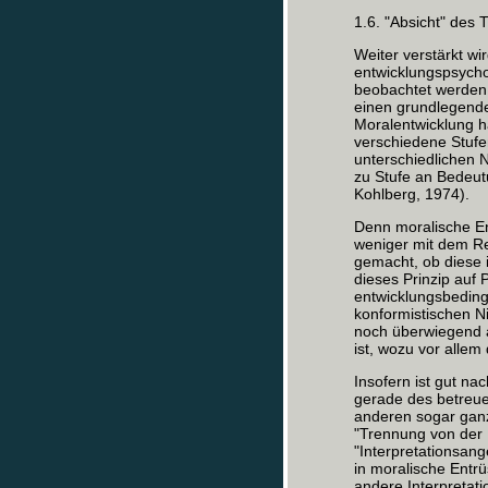
1.6. "Absicht" des 
Weiter verstärkt wi
entwicklungspsycho
beobachtet werden 
einen grundlegend
Moralentwicklung ha
verschiedene Stufe
unterschiedlichen 
zu Stufe an Bedeutu
Kohlberg, 1974).
Denn moralische En
weniger mit dem Re
gemacht, ob diese 
dieses Prinzip auf P
entwicklungsbeding
konformistischen N
noch überwiegend 
ist, wozu vor allem
Insofern ist gut na
gerade des betreue
anderen sogar ganz
"Trennung von der 
"Interpretationsan
in moralische Entr
andere Interpretati