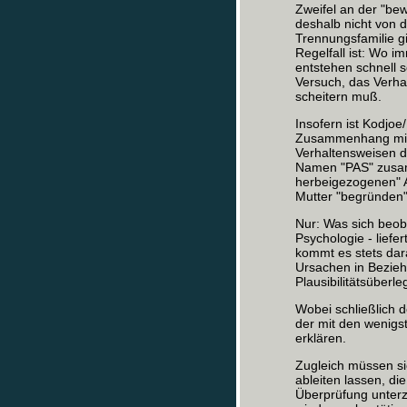
Zweifel an der "be
deshalb nicht von d
Trennungsfamilie g
Regelfall ist: Wo 
entstehen schnell s
Versuch, das Verha
scheitern muß.
Insofern ist Kodjo
Zusammenhang mit 
Verhaltensweisen de
Namen "PAS" zusam
herbeigezogenen" A
Mutter "begründen"
Nur: Was sich beoba
Psychologie - liefe
kommt es stets dar
Ursachen in Bezieh
Plausibilitätsüber
Wobei schließlich d
der mit den wenigs
erklären.
Zugleich müssen si
ableiten lassen, di
Überprüfung unter