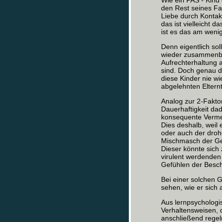
Wie ein PAS - Kind 
den Rest seines Fam
Liebe durch Kontakt
das ist vielleicht
ist es das am weni
Denn eigentlich sol
wieder zusammenbre
Aufrechterhaltung 
sind. Doch genau da
diese Kinder nie w
abgelehnten Elternt
Analog zur 2-Fakt
Dauerhaftigkeit da
konsequente Vermei
Dies deshalb, weil
oder auch der droh
Mischmasch der Gef
Dieser könnte sic
virulent werdenden 
Gefühlen der Besch
Bei einer solchen 
sehen, wie er sich
Aus lernpsychologis
Verhaltensweisen, 
anschließend regel