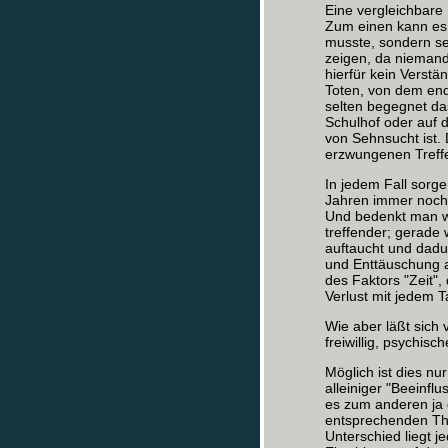
Eine vergleichbare 
Zum einen kann es ni
musste, sondern sel
zeigen, da niemand
hierfür kein Verst
Toten, von dem en
selten begegnet da
Schulhof oder auf d
von Sehnsucht ist. 
erzwungenen Treffe
In jedem Fall sorge
Jahren immer noch s
Und bedenkt man wei
treffender; gerade
auftaucht und dadu
und Enttäuschung a
des Faktors "Zeit"
Verlust mit jedem Ta
Wie aber läßt sich
freiwillig, psychis
Möglich ist dies nu
alleiniger "Beeinflu
es zum anderen ja g
entsprechenden Th
Unterschied liegt j