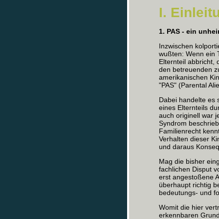
I. Einlei
1. PAS - ein unh
Inzwischen kolport
wußten: Wenn ein 
Elternteil abbricht
den betreuenden z
amerikanischen Kin
"PAS" (Parental Ali
Dabei handelte es 
eines Elternteils 
auch originell war j
Syndrom beschrieb
Familienrecht kenn
Verhalten dieser K
und daraus Konsequ
Mag die bisher eing
fachlichen Disput 
erst angestoßene A
überhaupt richtig b
bedeutungs- und f
Womit die hier vert
erkennbaren Grund 