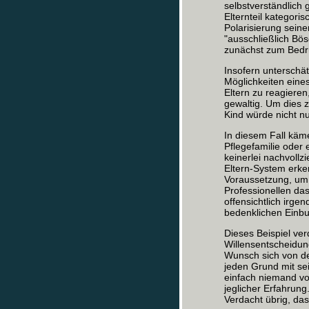
selbstverständlich 
Elternteil kategori
Polarisierung seine
"ausschließlich Bös
zunächst zum Bedrü
Insofern unterschät
Möglichkeiten eines
Eltern zu reagiere
gewaltig. Um dies z
Kind würde nicht n
In diesem Fall käm
Pflegefamilie oder
keinerlei nachvollz
Eltern-System erken
Voraussetzung, um 
Professionellen das
offensichtlich irge
bedenklichen Einbu
Dieses Beispiel ver
Willensentscheidu
Wunsch sich von de
jeden Grund mit sei
einfach niemand vor
jeglicher Erfahrung.
Verdacht übrig, da