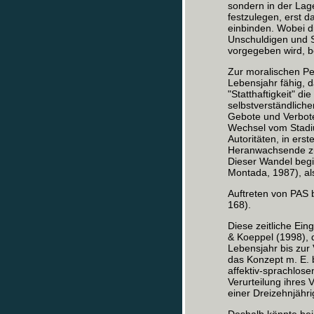
sondern in der Lage
festzulegen, erst d
einbinden. Wobei die
Unschuldigen und S
vorgegeben wird, be
Zur moralischen Pe
Lebensjahr fähig, d
"Statthaftigkeit" d
selbstverständlich
Gebote und Verbote
Wechsel vom Stadi
Autoritäten, in ers
Heranwachsende zun
Dieser Wandel begi
Montada, 1987), als
Auftreten von PAS b
168).
Diese zeitliche Ein
& Koeppel (1998), 
Lebensjahr bis zur V
das Konzept m. E. 
affektiv-sprachlos
Verurteilung ihres 
einer Dreizehnjähri