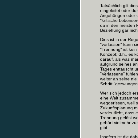
Tatsächlich gilt di
eingeleitet oder du
Angehörigen oder e
"kritische Lebenser
da in den meisten 
Beziehung gar nicht
Dies ist in der Reg
"verlassen" kann si
"Trennung" ist kein
Konzept; d.h., es 
darauf, als was man
aufgrund seines an
Tages enttäuscht un
"Verlassene" fühlen,
weiter an seine ni
Schritt "gezwungen
Wer sich jedoch ers
eine Welt zusammen
weggerissen, weil 
Zukunftsplanung mi
verdeutlicht, dass 
Trennung gelöst we
gehört vielmehr z
gibt.
Insofern ist die dab