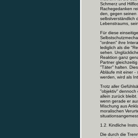
Schmerz und Hilflo
Rachegedanken reic
den, gegen seinen 
selbstverständlich 
Lebenstraums, sein
Für diese einseitig
Selbstschutzmecha
"ordnen" ihre Inter
lediglich als die "
sehen. Unglückliche
Reaktion ganz gena
Partner gleichzeiti
"Täter" halten. Di
Abläufe mit einer -
werden, wird als In
Trotz aller Gefühl
"objektiv" dennoch
allein zurück bleibt
wenn gerade er aus
Mischung aus Ankl
moralischen Verurt
situationsangemess
1.2. Kindliche Inst
Die durch die Tren