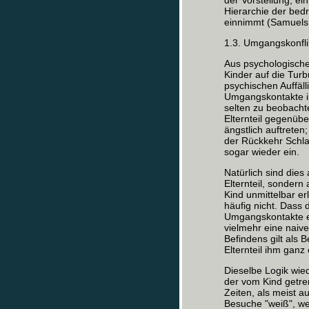
der Vorstellung, ein
Hierarchie der bedr
einnimmt (Samuels 
1.3. Umgangskonfli
Aus psychologischer
Kinder auf die Tur
psychischen Auffäll
Umgangskontakte ih
selten zu beobacht
Elternteil gegenübe
ängstlich auftrete
der Rückkehr Schl
sogar wieder ein.
Natürlich sind dies
Elternteil, sonder
Kind unmittelbar er
häufig nicht. Dass
Umgangskontakte e
vielmehr eine naiv
Befindens gilt als
Elternteil ihm ganz 
Dieselbe Logik wied
der vom Kind getre
Zeiten, als meist a
Besuche "weiß", wel