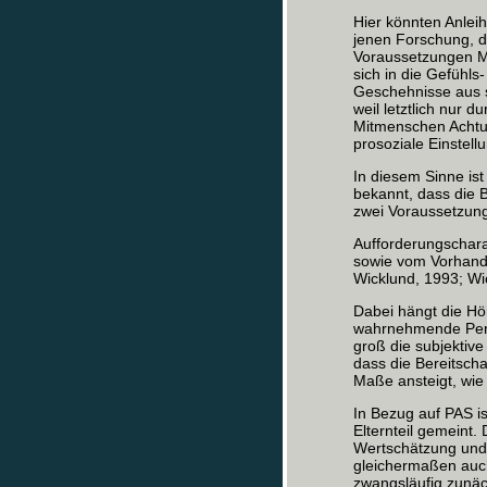
Hier könnten Anleih
jenen Forschung, d
Voraussetzungen Me
sich in die Gefühls
Geschehnisse aus s
weil letztlich nur d
Mitmenschen Achtun
prosoziale Einstel
In diesem Sinne is
bekannt, dass die 
zwei Voraussetzun
Aufforderungschara
sowie vom Vorhande
Wicklund, 1993; Wi
Dabei hängt die Hö
wahrnehmende Pers
groß die subjektiv
dass die Bereitsch
Maße ansteigt, wie
In Bezug auf PAS i
Elternteil gemeint.
Wertschätzung und h
gleichermaßen auch
zwangsläufig zunäc