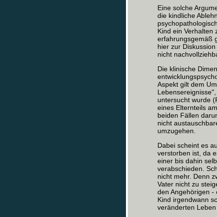
Eine solche Argumen
die kindliche Ableh
psychopathologisc
Kind ein Verhalten 
erfahrungsgemäß geg
hier zur Diskussion 
nicht nachvollziehb
Die klinische Dimen
entwicklungspsycho
Aspekt gilt dem Um
Lebensereignisse",
untersucht wurde (
eines Elternteils a
beiden Fällen darum
nicht austauschbar
umzugehen.
Dabei scheint es au
verstorben ist, da e
einer bis dahin sel
verabschieden. Scho
nicht mehr. Denn z
Vater nicht zu stei
den Angehörigen - 
Kind irgendwann sc
veränderten Leben 