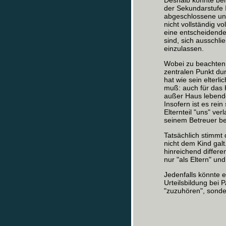
Deshalb könnte bei
der Sekundarstufe I
abgeschlossene und
nicht vollständig 
eine entscheidende
sind, sich ausschli
einzulassen.
Wobei zu beachten 
zentralen Punkt du
hat wie sein elterli
muß: auch für das K
außer Haus lebende 
Insofern ist es rei
Elternteil "uns" ve
seinem Betreuer be
Tatsächlich stimmt 
nicht dem Kind galt
hinreichend differen
nur "als Eltern" und
Jedenfalls könnte 
Urteilsbildung bei 
"zuzuhören", sonde