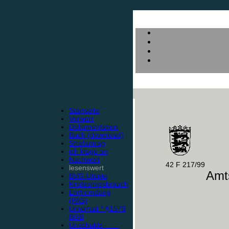
Startseite
Vorwort
Dokumentation
Buch (download)
Strafantrag
ich klage an
Nachwort
42 F 217/99
lesenswert
Amts
BVG-Utopie
Kindesmissbrauch
Entfremdung
(PAS)
Unterhalt * §1579
BGB
Unschulds-