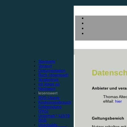
Startseite
Vorwort
Dokumentation
Datensch
Buch (download)
Strafantrag
ich klage an
Anbieter und vera
Nachwort
lesenswert
Thomas Alte
BVG-Utopie
eMail:
hier
Kindesmissbrauch
Entfremdung
(PAS)
Unterhalt * §1579
Geltungsbereich
BGB
Unschulds-
Nutzer erhalten mit