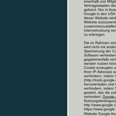
innerhalb von Mitg
Vertragsstaaten d
gekürzt. Nur in Aus
Google in den USA 
dieser Website wir
Website auszuwerte
zusammenzustellen
Internetnutzung ve
zu erbringen.
Die im Rahmen von 
wird nicht mit and
Speicherung der Co
Software verhindern
gegebenenfalls nich
werden nutzen könn
Cookie erzeugten u
Ihrer IP-Adresse) 
verhindern, indem 
(http://tools.goog
herunterladen und i
verhindern, indem S
gesetzt, das die z
verhindert:
Google A
Nutzungsbedingunge
http://www.google.c
https://www.google.d
Website Google Ana