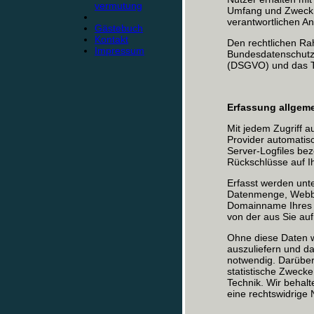
vermutung
Umfang und Zweck 
verantwortlichen A
Gästebuch
Kontakt
Den rechtlichen Ra
Impressum
Bundesdatenschutz
(DSGVO) und das T
Erfassung allgeme
Mit jedem Zugriff 
Provider automatisc
Server-Logfiles bez
Rückschlüsse auf I
Erfasst werden unt
Datenmenge, Webbr
Domainname Ihres I
von der aus Sie au
Ohne diese Daten wä
auszuliefern und da
notwendig. Darüber
statistische Zwecke
Technik. Wir behalt
eine rechtswidrige 