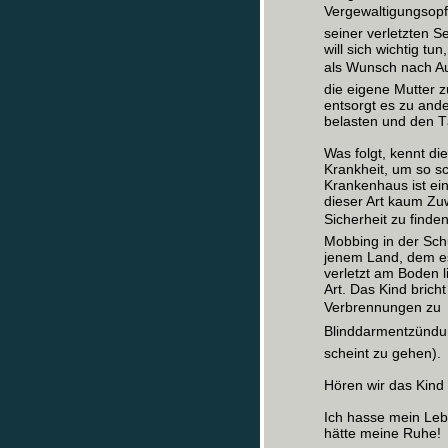
Vergewaltigungsopfer
seiner verletzten Se
will sich wichtig tu
als Wunsch nach Au
die eigene Mutter z
entsorgt es zu ande
belasten und den T
Was folgt, kennt di
Krankheit, um so s
Krankenhaus ist ein
dieser Art kaum Zuw
Sicherheit zu finde
Mobbing in der Schu
jenem Land, dem es 
verletzt am Boden l
Art. Das Kind brich
Verbrennungen zu  
Blinddarmentzündung
scheint zu gehen).
Hören wir das Kind
Ich hasse mein Lebe
hätte meine Ruhe!