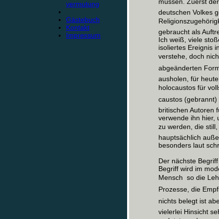
müssen. Zuerst der
vermutung
deutschen Volkes ge
Gästebuch
Religionszugehörigk
Kontakt
gebraucht als Auft
Impressum
Ich weiß, viele stoß
isoliertes Ereignis 
verstehe, doch nicht
abgeänderten Form 
ausholen, für heute
holocaustos für vo
caustos (gebrannt)
britischen Autoren
verwende ihn hier,
zu werden, die stil
hauptsächlich auße
besonders laut sch
Der nächste Begriff
Begriff wird im mod
Mensch  so die Leh
Prozesse, die Empf
nichts belegt ist ab
vielerlei Hinsicht 