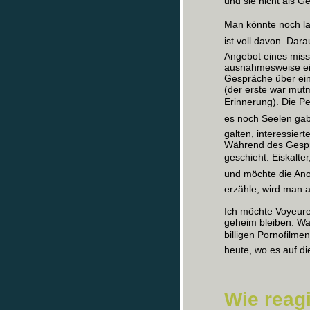
und sie nicht als G
Man könnte noch la
ist voll davon. Dar
Angebot eines mi
ausnahmesweise ei
Gespräche über ein
(der erste war mutm
Erinnerung). Die Pe
es noch Seelen gab 
galten, interessier
Während des Gesprä
geschieht. Eiskalte
und möchte die Ano
erzähle, wird man 
Ich möchte Voyeure
geheim bleiben. Wa
billigen Pornofilmen
heute, wo es auf di
Wie reagi