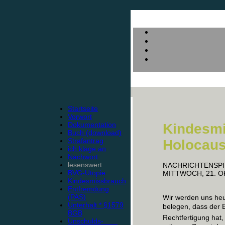
Startseite
Vorwort
Dokumentation
Kindesmi
Buch (download)
Strafantrag
Holocaus
ich klage an
Nachwort
lesenswert
NACHRICHTENSP
BVG-Utopie
MITTWOCH, 21. O
Kindesmissbrauch
Entfremdung
(PAS)
Wir werden uns heu
Unterhalt * §1579
belegen, dass der 
BGB
Rechtfertigung hat
Unschulds-