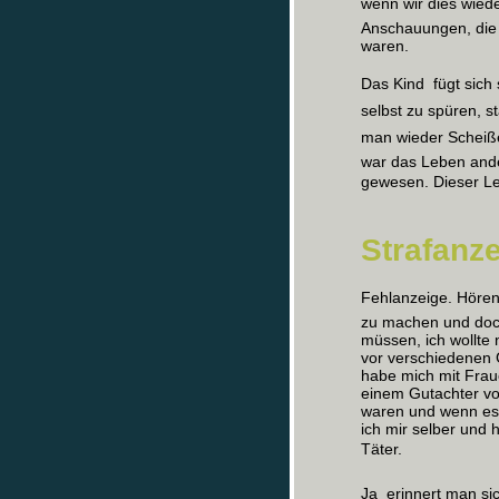
wenn wir dies wiede
Anschauungen, die 
waren.
Das Kind  fügt si
selbst zu spüren, st
man wieder Scheiße 
war das Leben and
gewesen. Dieser Leb
Strafanz
Fehlanzeige. Hören 
zu machen und doch 
müssen, ich wollte n
vor verschiedenen 
habe mich mit Frau
einem Gutachter vor
waren und wenn es 
ich mir selber und
Täter.
Ja  erinnert man s