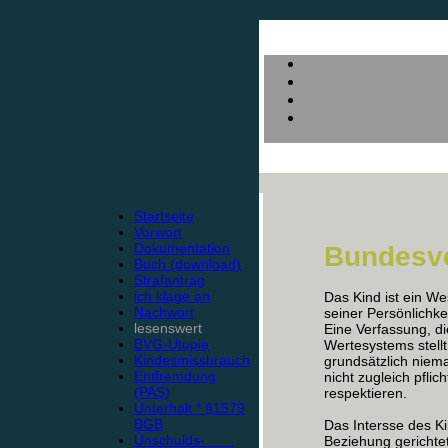
Startseite
Vorwort
Dokumentation
Bundesve
Buch (download)
Strafantrag
ich klage an
Das Kind ist ein W
Nachwort
seiner Persönlichke
lesenswert
Eine Verfassung, d
BVG-Utopie
Wertesystems stell
Kindesmissbrauch
grundsätzlich niem
Entfremdung
nicht zugleich pfl
(PAS)
respektieren.
Unterhalt * §1579
BGB
Das Intersse des Ki
Unschulds-
Beziehung gerichtet