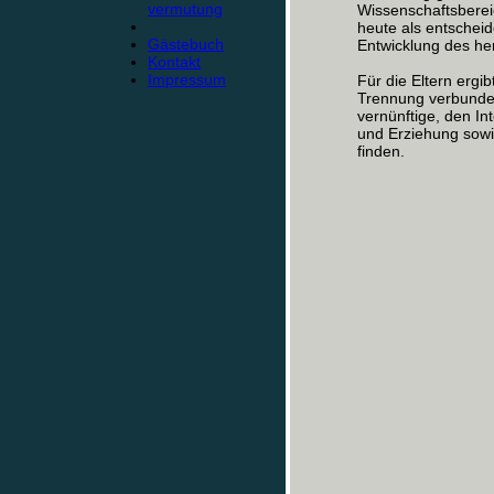
vermutung
Wissenschaftsbereic
heute als entschei
Gästebuch
Entwicklung des h
Kontakt
Impressum
Für die Eltern ergib
Trennung verbunden
vernünftige, den I
und Erziehung sowi
finden.