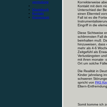
vermutung
Korrekterweise abe
Kontakt mit dem ni
Gästebuch
Unterschied der Be
Kontakt
einen Elternteil vo
Impressum
Fall ist es die For
Instrumentalisierun
Eingriff in die el
Diese Sichtweise er
schlimmsten Fall de
beinhalten muß. Da
hinzuweisen, dass 
mehr als 4-6 Wochen
Zeitgefühl als Erw
Verlustängsten und
mit ihren monate- 
Ort um solche Fälle
Die Realität in Deu
Kinder jahrelang in
schweren Störungen
spricht von
PAS Ki
Eltern-Entfremdun
Somit komme ich z