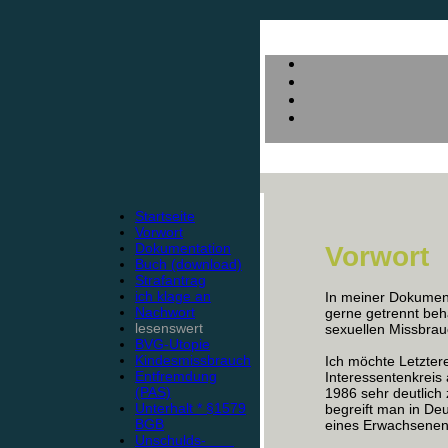
Startseite
Vorwort
Dokumentation
Vorwort
Buch (download)
Strafantrag
ich klage an
In meiner Dokument
Nachwort
gerne getrennt beha
lesenswert
sexuellen Missbra
BVG-Utopie
Kindesmissbrauch
Ich möchte Letztere
Entfremdung
Interessentenkreis
(PAS)
1986 sehr deutlic
Unterhalt * §1579
begreift man in De
BGB
eines Erwachsene
Unschulds-