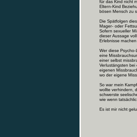
für das Kind nicht 
Eltern-Kind Bezieh
bösen Mensch zu s
Die Spätfolgen dies
Mager- oder Fettsuc
Sofern sexueller M
dieser Aussage voll
Erlebnisse machen 
Wer diese Psycho-L
eine Missbrauchsunt
einer selbst missbr
Verlustängsten bei
eigenen Missbrauch
wo der eigene Mis
So war mein Kampf
wollte verhindern, 
schwerste seelische
wie wenn tatsächlic
Es ist mir nicht gel