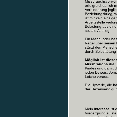
Missbrauchsvorwurf.
erfolgreiches, ich 
Verhinderung jegli
Beziehungskrieg, w
ist mir kein einzig
Arbeitsstelle verlo
Belastung aus eine
soziale Abstieg.
Ein Mann, oder bes
Regel über seinen B
stürzt den Menschen
durch Selbsttötung
Möglich ist dieses
Missbrauchs die 
Kindes und damit d
jeden Beweis. Jema
Leiche voraus.
Die Hysterie, die h
der Hexenverfolgun
Mein Interesse ist 
Vordergrund zu ste