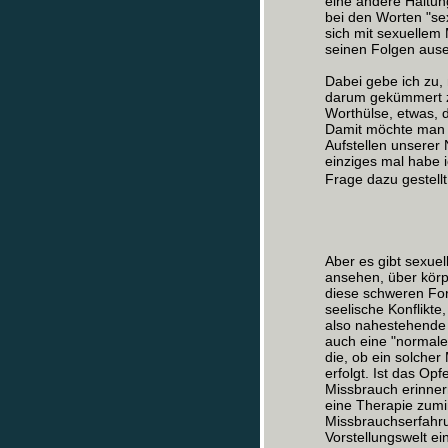
eine andere Haltu
bei den Worten "se
sich mit sexuellem
seinen Folgen aus
Dabei gebe ich zu, 
darum gekümmert zu
Worthülse, etwas, d
Damit möchte man ni
Aufstellen unserer
einziges mal habe 
Frage dazu gestellt 
Aber es gibt sexue
ansehen, über körp
diese schweren For
seelische Konflikte
also nahestehende
auch eine "normale"
die, ob ein solcher
erfolgt. Ist das Op
Missbrauch erinner
eine Therapie zumi
Missbrauchserfahru
Vorstellungswelt ei