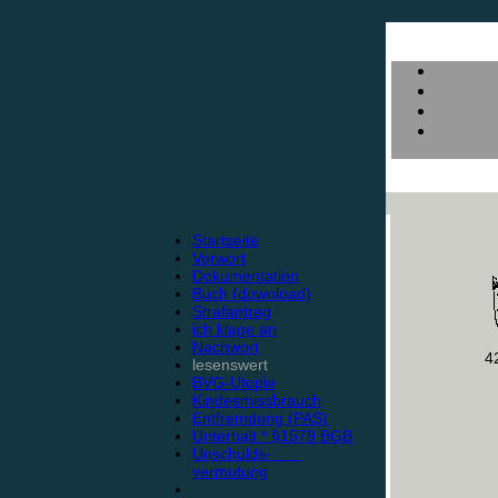
Startseite
Vorwort
Dokumentation
Buch (download)
Strafantrag
ich klage an
Nachwort
4
lesenswert
BVG-Utopie
Kindesmissbrauch
Entfremdung (PAS)
Unterhalt * §1579 BGB
Unschulds-
vermutung