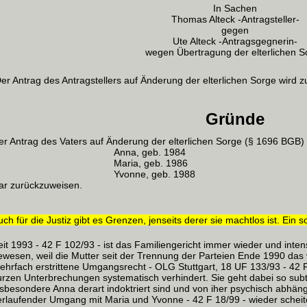
In Sachen
Thomas Alteck -Antragsteller-
gegen
Ute Alteck -Antragsgegnerin-
wegen Übertragung der elterlichen S
er Antrag des Antragstellers auf Änderung der elterlichen Sorge wird 
Gründe
er Antrag des Vaters auf Änderung der elterlichen Sorge (§ 1696 BGB) f
Anna, geb. 1984
Maria, geb. 1986
Yvonne, geb. 1988
ar zurückzuweisen.
ch für die Justiz gibt es Grenzen, jenseits derer sie machtlos ist. Ein sol
eit 1993 - 42 F 102/93 - ist das Familiengericht immer wieder und intens
ewesen, weil die Mutter seit der Trennung der Parteien Ende 1990 das
ehrfach erstrittene Umgangsrecht - OLG Stuttgart, 18 UF 133/93 - 42 F
urzen Unterbrechungen systematisch verhindert. Sie geht dabei so subti
nsbesondere Anna derart indoktriert sind und von iher psychisch abhängi
erlaufender Umgang mit Maria und Yvonne - 42 F 18/99 - wieder scheit