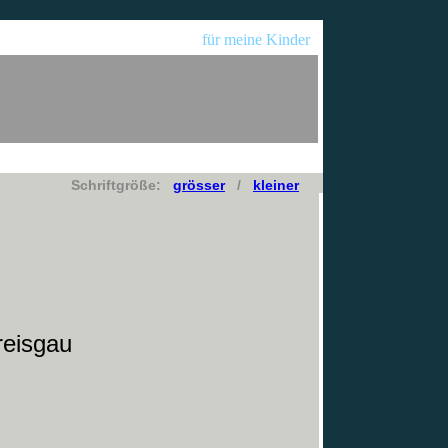
für meine Kinder
Schriftgröße:
grösser
/
kleiner
reisgau