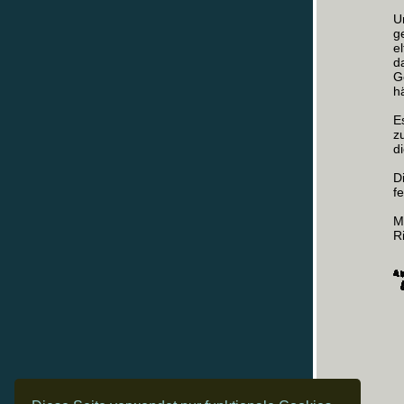
U
g
e
d
G
h
E
z
d
D
f
M
R