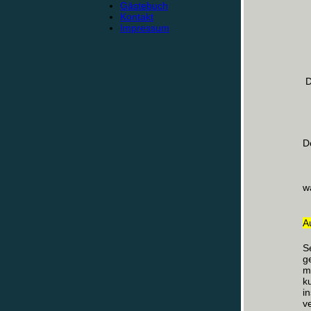
Gästebuch
Kontakt
Impressum
D
D
w
Au
S
g
m
k
i
v