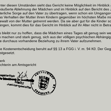
nter diesen Umständen sieht das Gericht keine Möglichkeit im Hinblick
eäußerte Ablehnung der Mädchen und im Hinblick auf den Bericht des
lterliche Sorge auf den Vater zu übertragen, wenn schon ein Umgangsre
as Verhalten der Mutter ihren Kindern gegenüber im höchsten Maße mißb
ewalt von der Mutter getrennt werden. Da sie aber gut für die Kinder s
ängen, kommt dies für das Gericht im Hinblick auf ihr Alter nicht in Betr
s bleibt nur zu hoffen, dass die Mädchen eines Tages alt genug sein we
u machen und stark genug, sich aus der völligen psychischen Abhängig
ie durchaus vorhandene Beziehung zu ihrem Vater aufzunehmen.
ie Kostenentscheidung beruht auf §§ 13 a FGG i. V. m. 94 K0. Der G
estgesetzt.
erk
ichterin am Amtsgericht