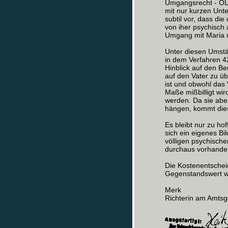
Umgangsrecht - OLG
mit nur kurzen Unt
subtil vor, dass di
von iher psychisch 
Umgang mit Maria u
Unter diesen Umstän
in dem Verfahren 
Hinblick auf den B
auf den Vater zu ü
ist und obwohl das
Maße mißbilligt wir
werden. Da sie aber
hängen, kommt dies f
Es bleibt nur zu ho
sich ein eigenes B
völligen psychische
durchaus vorhande
Die Kostenentschei
Gegenstandswert w
Merk
Richterin am Amtsg