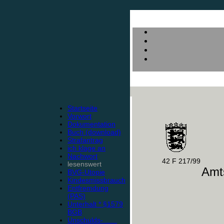
Startseite
Vorwort
Dokumentation
Buch (download)
Strafantrag
ich klage an
Nachwort
42 F 217/99
lesenswert
Amts
BVG-Utopie
Kindesmissbrauch
Entfremdung
(PAS)
Unterhalt * §1579
BGB
Unschulds-