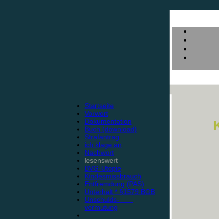
Startseite
Vorwort
Dokumentation
Buch (download)
Strafantrag
ich klage an
Nachwort
lesenswert
BVG-Utopie
Kindesmissbrauch
Entfremdung (PAS)
Unterhalt * §1579 BGB
Unschulds-
vermutung