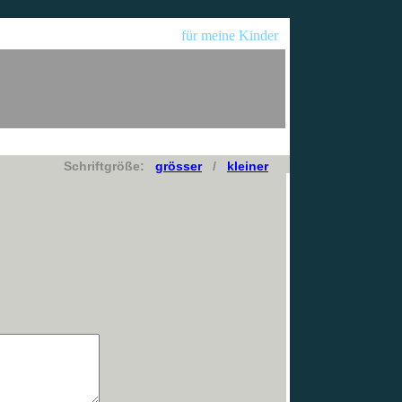
für meine Kinder
Schriftgröße:
grösser
/
kleiner