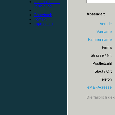
Unschulds-
vermutung
Absender:
Gästebuch
Kontakt
Impressum
Anrede
Vorname
Familienname
Firma
Strasse / Nr.
Postleitzahl
Stadt / Ort
Telefon
eMail-Adresse
Die farblich ge