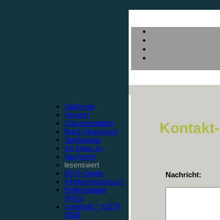
Startseite
Vorwort
Dokumentation
Kontakt
Buch (download)
Strafantrag
ich klage an
Nachwort
lesenswert
BVG-Utopie
Nachricht:
Kindesmissbrauch
Entfremdung
(PAS)
Unterhalt * §1579
BGB