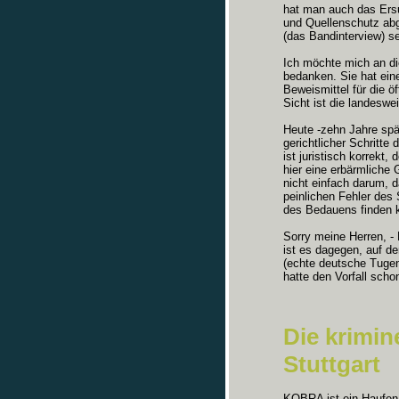
hat man auch das Ersu
und Quellenschutz abg
(das Bandinterview) s
Ich möchte mich an die
bedanken. Sie hat ein
Beweismittel für die 
Sicht ist die landeswe
Heute -zehn Jahre spä
gerichtlicher Schritte
ist juristisch korrekt
hier eine erbärmliche
nicht einfach darum,
peinlichen Fehler des
des Bedauens finden 
Sorry meine Herren, -
ist es dagegen, auf d
(echte deutsche Tugen
hatte den Vorfall scho
Die krimin
Stuttgart
KOBRA ist ein Haufen