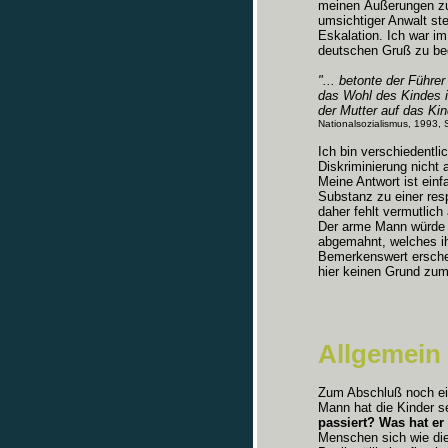
meinen Äußerungen zur
umsichtiger Anwalt ste
Eskalation. Ich war im
deutschen Gruß zu be
"... betonte der Führer
das Wohl des Kindes i
der Mutter auf das Kin
Nationalsozialismus, 1993, 
Ich bin verschiedentli
Diskriminierung nicht
Meine Antwort ist einf
Substanz zu einer res
daher fehlt vermutlic
Der arme Mann würde 
abgemahnt, welches i
Bemerkenswert ersche
hier keinen Grund zum
Allgemein
Zum Abschluß noch ein
Mann hat die Kinder s
passiert? Was hat er
Menschen sich wie die 