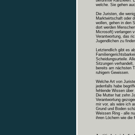
berühmte Kanzleien. Di
welche. Sie gehen auch
Die Juristen, die weni
Marktwirtschaft oder d
wollen, gehen in den 
dort werden Menschen 
Microsoft) verlangen v
Verantwortung, das ric
Jugendlichen zu finde
Letztendlich gibt es a
Familiengerichtsbarkeit
Scheidungsurteile. All
Sitzungen verhandelt,
bereits am nächsten T
ruhigem Gewissen.
Welche Art von Jurist
jedenfalls habe begriff
fehlende Wissen über
Die Mutter hat zehn J
Verantwortung gezogen 
mir vor, als wäre ich
Grund und Boden schä
Weissen Ring - alle n
ihren Löchern wie die 