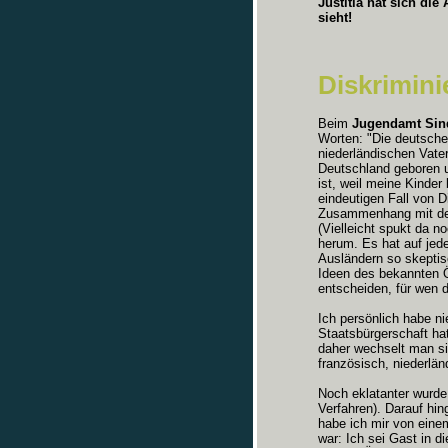
Justitia hat sich di
sieht!
Diskrimin
Beim
Jugendamt Sin
Worten: "Die deutsche
niederländischen Vate
Deutschland geboren 
ist, weil meine Kinde
eindeutigen Fall von D
Zusammenhang mit dem
(Vielleicht spukt da n
herum. Es hat auf jed
Ausländern so skeptis
Ideen des bekannten Ö
entscheiden, für wen 
Ich persönlich habe n
Staatsbürgerschaft ha
daher wechselt man si
französisch, niederländ
Noch eklatanter wurde 
Verfahren). Darauf hi
habe ich mir von einem
war: Ich sei Gast in 