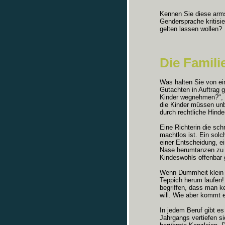
Kennen Sie diese arm
Gendersprache kritisi
gelten lassen wollen?
Die Famili
Was halten Sie von ein
Gutachten in Auftrag g
Kinder wegnehmen?", 
die Kinder müssen unb
durch rechtliche Hinde
Eine Richterin die schr
machtlos ist. Ein solch
einer Entscheidung, e
Nase herumtanzen zu l
Kindeswohls offenbar 
Wenn Dummheit klein 
Teppich herum laufen!
begriffen, dass man ke
will. Wie aber kommt 
In jedem Beruf gibt es
Jahrgangs vertiefen si