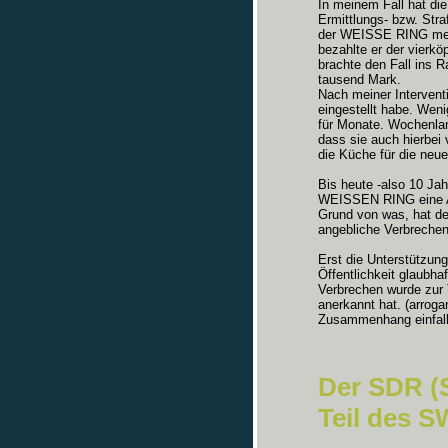
In meinem Fall hat die
Ermittlungs- bzw. Stra
der WEISSE RING mein
bezahlte er der vierkö
brachte den Fall ins R
tausend Mark.
Nach meiner Intervent
eingestellt habe. Wen
für Monate. Wochenlang
dass sie auch hierbei
die Küche für die ne
Bis heute -also 10 Jah
WEISSEN RING eine An
Grund von was, hat d
angebliche Verbreche
Erst die Unterstützung
Öffentlichkeit glaubh
Verbrechen wurde zur 
anerkannt hat. (arrogan
Zusammenhang einfall
Der SDR (
Teil des 