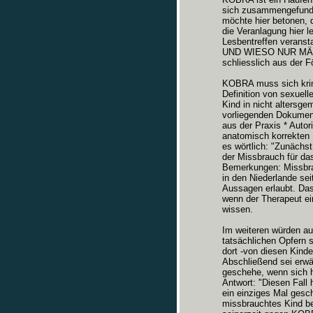
sich zusammengefunden
möchte hier betonen, 
die Veranlagung hier le
Lesbentreffen veransta
UND WIESO NUR MÄDCHE
schliesslich aus der 
KOBRA muss sich krimi
Definition von sexuell
Kind in nicht altersge
vorliegenden Dokument
aus der Praxis * Autor
anatomisch korrekten
es wörtlich: "Zunächs
der Missbrauch für da
Bemerkungen: Missbra
in den Niederlande sei
Aussagen erlaubt. Das
wenn der Therapeut ein
wissen.
Im weiteren würden au
tatsächlichen Opfern 
dort -von diesen Kind
Abschließend sei erwä
geschehe, wenn sich he
Antwort: "Diesen Fall 
ein einziges Mal gesc
missbrauchtes Kind be