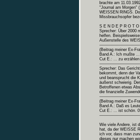
brachte am 11.03.199
"Journal am Morgen" (
WEISSEN RINGS. Dort
Missbrauchsopfer bez
S E N D E P R O T O 
Sprecher: Über 2000 m
helfen. Beispielsweise
Außenstelle des WEI
--------------------------------
(Beitrag meiner Ex-Fra
Band A.: Ich mußte ...
Cut E.: ... zu erzählen
--------------------------------
Sprecher: Das Gericht
bekommt, denn der Vate
und beansprucht die Kin
äußerst schwierig. De
Betroffenen etwas Ab
die finanzielle Zuwend
--------------------------------
(Beitrag meiner Ex-Fra
Band A.: Daß es Leute
Cut E.: ... ist schön. 0
--------------------------------
Wie viele Andere, ist
hat, da der WEISSE RI
ich vor, dass man zun
dieses nur machen woll