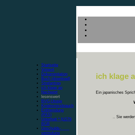
Startseite
Vorwort
Dokumentation
ich klage a
Buch (download)
Strafantrag
ich klage an
Nachwort
Ein japanisches Spric
lesenswert
BVG-Utopie
Kindesmissbrauch
Entfremdung
(PAS)
.. Sie werde
Unterhalt * §1579
BGB
Unschulds-
vermutung