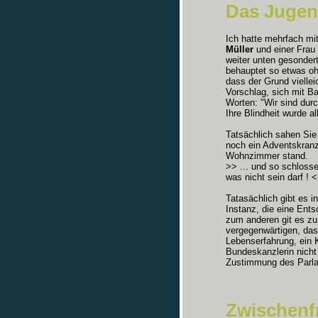
Das Juge
Ich hatte mehrfach mi
Müller
und einer Frau
weiter unten gesondert
behauptet so etwas oh
dass der Grund viellei
Vorschlag, sich mit B
Worten: "Wir sind dur
Ihre Blindheit wurde al
Tatsächlich sahen Si
noch ein Adventskranz
Wohnzimmer stand.
>> ... und so schloss
was nicht sein darf ! 
Tatasächlich gibt es 
Instanz, die eine Ent
zum anderen git es zu
vergegenwärtigen, das
Lebenserfahrung, ein K
Bundeskanzlerin nicht
Zustimmung des Parla
Zwischenf