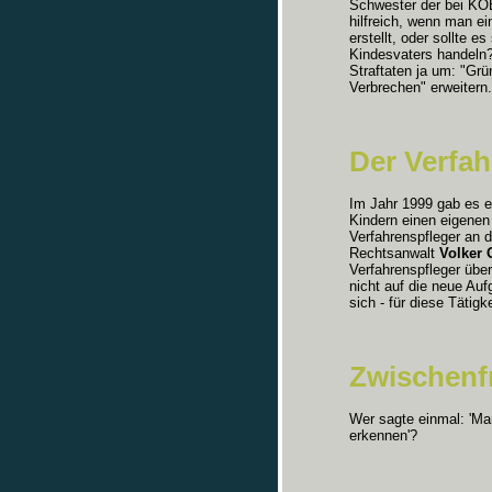
Schwester der bei KO
hilfreich, wenn man ei
erstellt, oder sollte
Kindesvaters handeln?
Straftaten ja um: "Grü
Verbrechen" erweitern.
Der Verfah
Im Jahr 1999 gab es e
Kindern einen eigenen
Verfahrenspfleger an d
Rechtsanwalt
Volker 
Verfahrenspfleger übe
nicht auf die neue Auf
sich - für diese Tätigk
Zwischenf
Wer sagte einmal: 'Ma
erkennen'?