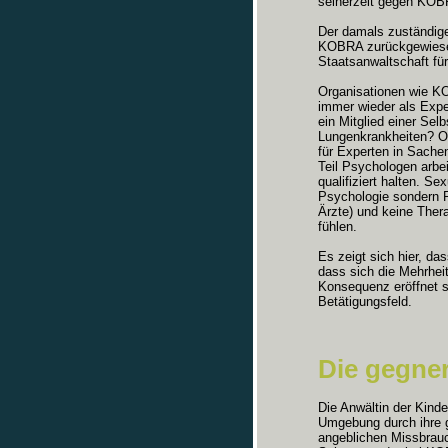
seinerzeit gegen KOBR
Der damals zuständige
KOBRA zurückgewiesen
Staatsanwaltschaft für
Organisationen wie KO
immer wieder als Expe
ein Mitglied einer Sel
Lungenkrankheiten? O
für Experten in Sache
Teil Psychologen arbe
qualifiziert halten. S
Psychologie sondern P
Ärzte) und keine Ther
fühlen.
Es zeigt sich hier, da
dass sich die Mehrheit
Konsequenz eröffnet s
Betätigungsfeld.
Die gegner
Die Anwältin der Kind
Umgebung durch ihre g
angeblichen Missbrauch