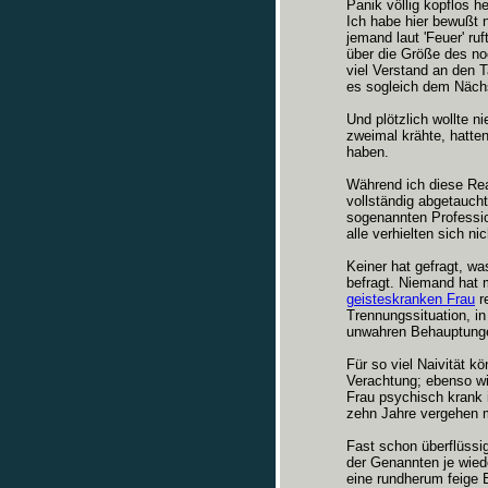
Panik völlig kopflos h
Ich habe hier bewußt 
jemand laut 'Feuer' ru
über die Größe des no
viel Verstand an den 
es sogleich dem Nächs
Und plötzlich wollte 
zweimal krähte, hatte
haben.
Während ich diese Rea
vollständig abgetaucht
sogenannten Professio
alle verhielten sich n
Keiner hat gefragt, wa
befragt. Niemand hat 
geisteskranken Frau
re
Trennungssituation, in
unwahren Behauptunge
Für so viel Naivität k
Verachtung; ebenso wi
Frau psychisch krank i
zehn Jahre vergehen 
Fast schon überflüssi
der Genannten je wied
eine rundherum feige 