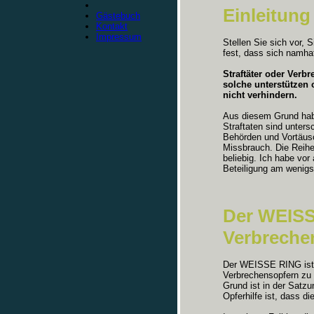
Einleitung
Gästebuch
Kontakt
Impressum
Stellen Sie sich vor, 
fest, dass sich namha
Straftäter oder Verb
solche unterstützen 
nicht verhindern.
Aus diesem Grund hab
Straftaten sind unters
Behörden und Vortäusc
Missbrauch. Die Reihen
beliebig. Ich habe vor
Beteiligung am wenigs
Der WEISS
Verbreche
Der WEISSE RING ist e
Verbrechensopfern zu 
Grund ist in der Satzu
Opferhilfe ist, dass d