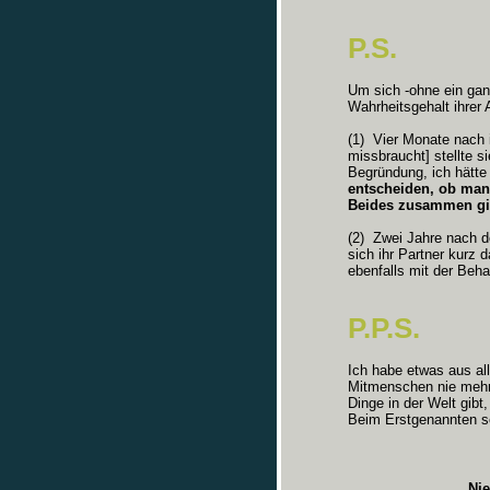
P.S.
Um sich -ohne ein gan
Wahrheitsgehalt ihrer
(1) Vier Monate nach 
missbraucht] stellte s
Begründung, ich hätte
entscheiden, ob man
Beides zusammen gib
(2) Zwei Jahre nach d
sich ihr Partner kurz 
ebenfalls mit der Beha
P.P.S.
Ich habe etwas aus al
Mitmenschen nie mehr 
Dinge in der Welt gibt
Beim Erstgenannten sei
Nie