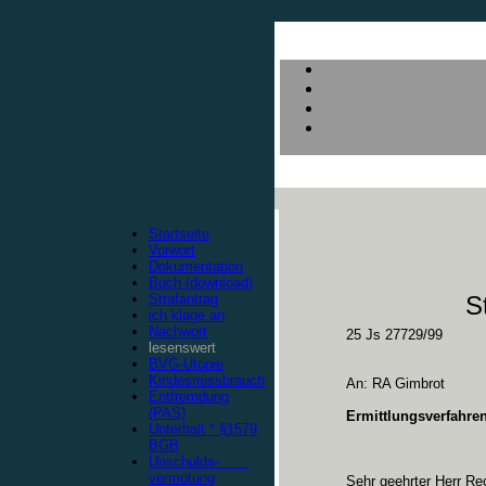
Startseite
Vorwort
Dokumentation
Buch (download)
Strafantrag
S
ich klage an
Nachwort
25 Js 27729/99
lesenswert
BVG-Utopie
Kindesmissbrauch
An: RA Gimbrot
Entfremdung
(PAS)
Ermittlungsverfahre
Unterhalt * §1579
BGB
Unschulds-
vermutung
Sehr geehrter Herr Re