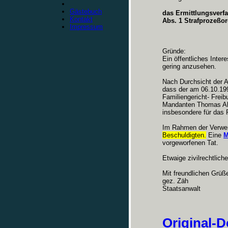
Gästebuch
das Ermittlungsverf
Kontakt
Abs. 1 Strafprozeßor
Impressum
Gründe:
Ein öffentliches Inter
gering anzusehen.
Nach Durchsicht der Ak
dass der am 06.10.199
Familiengericht- Frei
Mandanten Thomas Alte
insbesondere für das 
Im Rahmen der Verwer
Beschuldigten.
Eine
M
vorgeworfenen Tat.
Etwaige zivilrechtlic
Mit freundlichen Grüß
gez. Zäh
Staatsanwalt
Original-