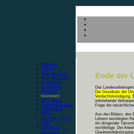
Startseite
Vorwort
Dokumentation
Ende der 
Buch (download)
Strafantrag
ich klage an
Das Landesarbeitsgeri
Nachwort
Der Grundsatz der Uns
lesenswert
Verdachtskündigung.
BVG-Utopie
entstehende Vertrauen
Kindesmissbrauch
Frage der tatsächlich
Entfremdung
(PAS)
Aus den Bildern, den 
Unterhalt * §1579
Lehrern bestätigten R
BGB
ein dringender Tatver
Unschulds-
rechtfertige. Der Arbei
vermutung
Glaubwürdigkeitsgutac